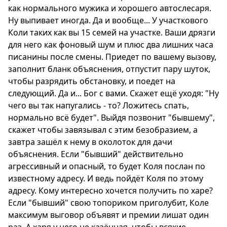
как нормального мужика и хорошего автослесаря.
Ну выпивает иногда. Да и вообще... У участкового
Коли таких как вы 15 семей на участке. Ваши дрязги
для него как фоновый шум и плюс два лишних часа
писанины после смены. Приедет по вашему вызову,
заполнит бланк объяснения, отпустит пару шуток,
чтобы разрядить обстановку, и поедет на
следующий. Да и... Бог с вами. Скажет ещё уходя: "Ну
чего вы так напугались - то? Ложитесь спать,
нормально всё будет". Выйдя позвонит "бывшему",
скажет чтобы завязывал с этим безобразием, а
завтра зашёл к нему в околоток для дачи
объяснения. Если "бывший" действительно
агрессивный и опасный, то будет Коля послан по
известному адресу. И ведь пойдёт Коля по этому
адресу. Кому интересно хочется получить по харе?
Если "бывший" свою топориком приголубит, Коле
максимум выговор объявят и премии лишат один