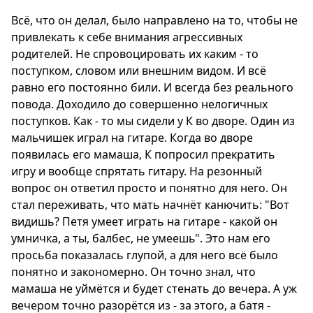
Всё, что он делал, было направлено на то, чтобы не
привлекать к себе внимания агрессивных
родителей. Не спровоцировать их каким - то
поступком, словом или внешним видом. И всё
равно его постоянно били. И всегда без реального
повода. Доходило до совершенно нелогичных
поступков. Как - то мы сидели у К во дворе. Один из
мальчишек играл на гитаре. Когда во дворе
появилась его мамаша, К попросил прекратить
игру и вообще спрятать гитару. На резонный
вопрос он ответил просто и понятно для него. Он
стал переживать, что мать начнёт канючить: "Вот
видишь? Петя умеет играть на гитаре - какой он
умничка, а ты, балбес, не умеешь". Это нам его
просьба показалась глупой, а для него всё было
понятно и закономерно. Он точно знал, что
мамаша не уймётся и будет стенать до вечера. А уж
вечером точно разорётся из - за этого, а батя -