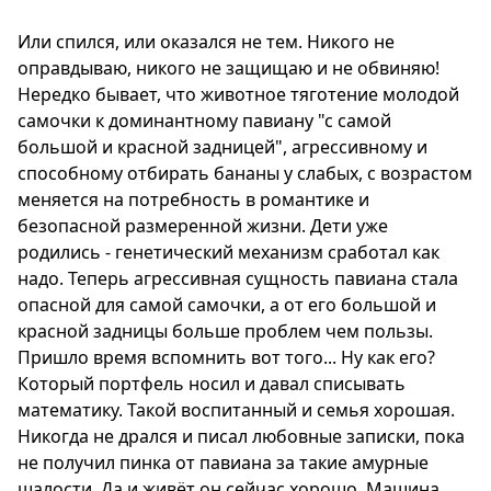
Или спился, или оказался не тем. Никого не
оправдываю, никого не защищаю и не обвиняю!
Нередко бывает, что животное тяготение молодой
самочки к доминантному павиану "с самой
большой и красной задницей", агрессивному и
способному отбирать бананы у слабых, с возрастом
меняется на потребность в романтике и
безопасной размеренной жизни. Дети уже
родились - генетический механизм сработал как
надо. Теперь агрессивная сущность павиана стала
опасной для самой самочки, а от его большой и
красной задницы больше проблем чем пользы.
Пришло время вспомнить вот того... Ну как его?
Который портфель носил и давал списывать
математику. Такой воспитанный и семья хорошая.
Никогда не дрался и писал любовные записки, пока
не получил пинка от павиана за такие амурные
шалости. Да и живёт он сейчас хорошо. Машина,